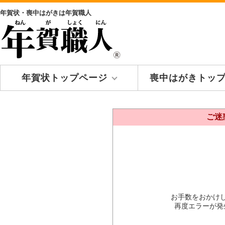
年賀状・喪中はがきは年賀職人
年賀状トップページ
喪中はがきトッ
ご迷
お手数をおかけ
再度エラーが発