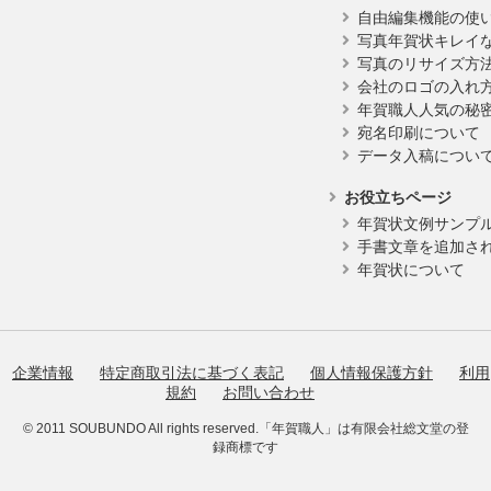
自由編集機能の使
写真年賀状キレイ
写真のリサイズ方
会社のロゴの入れ
年賀職人人気の秘
宛名印刷について
データ入稿につい
お役立ちページ
年賀状文例サンプ
手書文章を追加さ
年賀状について
企業情報
特定商取引法に基づく表記
個人情報保護方針
利用
規約
お問い合わせ
© 2011 SOUBUNDO All rights reserved.「年賀職人」は有限会社総文堂の登
録商標です