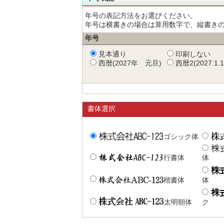
年号の表記方法をお選びください。
年号は横書きの場合は算用数字で、縦書き
年号
見本通り
印刷しない
西暦(2027年 元旦)
西暦2(2027.1.1
書体選択
ゴシック体
行書体
体
楷書体
体
太明朝体
ク